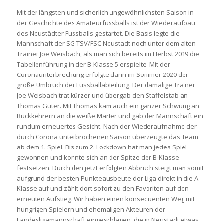
Mit der längsten und sicherlich ungewöhnlichsten Saison in
der Geschichte des Amateurfussballs ist der Wiederaufbau
des Neustädter Fussballs gestartet. Die Basis legte die
Mannschaft der SG TSV/FSC Neustadt noch unter dem alten
Trainer Joe Weisbach, als man sich bereits im Herbst 2019 die
Tabellenführung in der B-Klasse 5 erspielte. Mit der
Coronaunterbrechung erfolgte dann im Sommer 2020 der
große Umbruch der Fussballabteilung. Der damalige Trainer
Joe Weisbach trat kürzer und übergab den Staffelstab an
Thomas Guter. Mit Thomas kam auch ein ganzer Schwung an
Rückkehrern an die weiße Marter und gab der Mannschaft ein
rundum erneuertes Gesicht. Nach der Wiederaufnahme der
durch Corona unterbrochenen Saison überzeugte das Team
ab dem 1. Spiel. Bis zum 2. Lockdown hat man jedes Spiel
gewonnen und konnte sich an der Spitze der B-Klasse
festsetzen. Durch den jetzt erfolgten Abbruch steigt man somit
aufgrund der besten Punkteausbeute der Liga direkt in die A-
Klasse auf und zählt dort sofort zu den Favoriten auf den
erneuten Aufstieg. Wir haben einen konsequenten Weg mit
hungrigen Spielern und ehemaligen Akteuren der
Landesligamannschaft eingeschlagen, die in Neustadt etwas