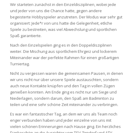
Wir starteten zunächst in den Einzeldisziplinen, wobei jede
und jeder von uns die Chance hatte, gegen andere
begeisterte Hobbyspieler anzutreten. Der Modus war sehr gut
organisiert: Jede*r von uns hatte die Gelegenheit, etliche
Spiele zu bestreiten, was viel Abwechslung und sportlichen
Spaß garantierte.
Nach den Einzelspielen ging es in den Doppeldisziplinen
weiter. Die Mischung aus sportlichem Ehrgeiz und lockerem
Miteinander war der perfekte Rahmen für einen großartigen
Turniertag.
Nicht zu vergessen waren die gemeinsamen Pausen, in denen
wir uns nicht nur über unsere Spiele austauschten, sondern
auch neue Kontakte knüpfen und den Tag in vollen Zügen
genießen konnten. Am Ende ging es nicht nur um Siege und
Niederlagen, sondern darum, den Spaß am Badminton zu
teilen und eine sehr schöne Zeit miteinander zu verbringen.
Es war ein fantastischer Tag, an dem wir uns als Team noch
enger verbunden haben und jeder einzelne von uns mit
vielen schönen Erinnerungen nach Hause ging. Ein herzliches
Dankeschön an die Ausrichter vom TSV Zirndorf und ATV