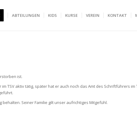
E
ABTEILUNGEN
KIDS
KURSE
VEREIN
KONTAKT
rstorben ist.
im TSV aktiv tätig, später hat er auch noch das Amt des Schriftführers im
eführt.
behalten. Seiner Familie gilt unser aufrichtiges Mitgefühl.