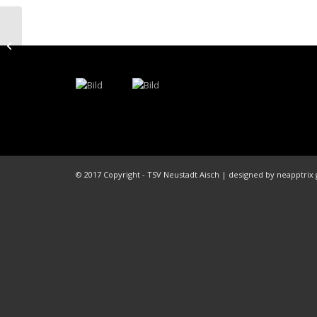
Fußball: 4:3 Sieg in
Thierberg
© 2017 Copyright - TSV Neustadt Aisch | designed by neapptri