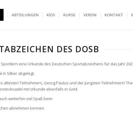
E
ABTEILUNGEN
KIDS
KURSE
VEREIN
KONTAKT
TABZEICHEN DES DOSB
7 Sportlern eine Urkunde des Deutschen Sportabzeichens für das Jahr 202
in Silber abgelegt.
 ältesten Teilnehmers, Georg Paulus und der jüngsten Teilnehmerin Thea
Anstecknadel mit Urkunde ebenfalls in Gold.
uch weiterhin viel Spaß beim
zeichen abnehmen können.