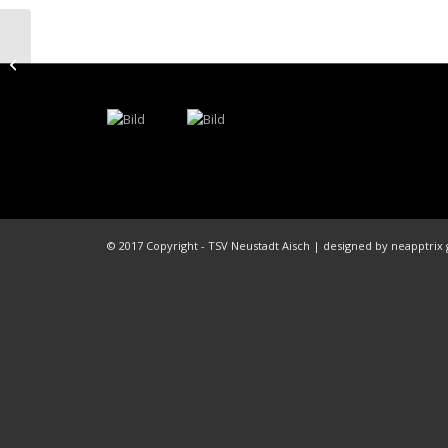
Arbeitseinsatz beim
TSV Gelände –
Footballer am
stärksten vertreten
© 2017 Copyright - TSV Neustadt Aisch | designed by neapptri