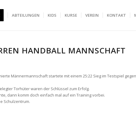
E
ABTEILUNGEN
KIDS
KURSE
VEREIN
KONTAKT
HERREN HANDBALL MANNSCHAFT
rmierte Männermannschaft startete mit einem 25:22 Sieg im Testspiel gege
elegter Torhüter waren der Schlüssel zum Erfolg.
hte, dann komm doch einfach mal auf ein Training vorbei.
lle Schulzentrum.