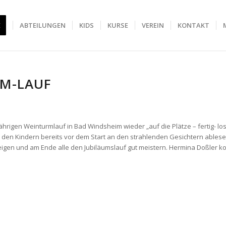
E
ABTEILUNGEN
KIDS
KURSE
VEREIN
KONTAKT
RM-LAUF
jährigen Weinturmlauf in Bad Windsheim wieder „auf die Plätze – fertig- los
den Kindern bereits vor dem Start an den strahlenden Gesichtern ablese
zeigen und am Ende alle den Jubiläumslauf gut meistern. Hermina Doßler k