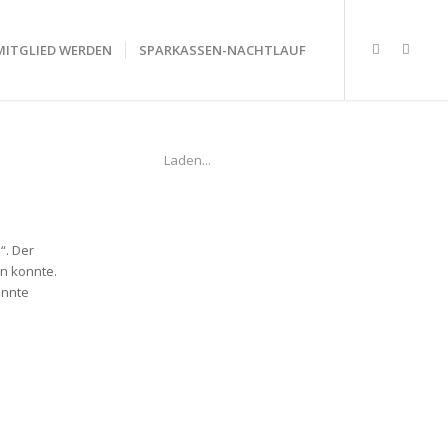
MITGLIED WERDEN
SPARKASSEN-NACHTLAUF
Laden...
“. Der
n konnte.
onnte