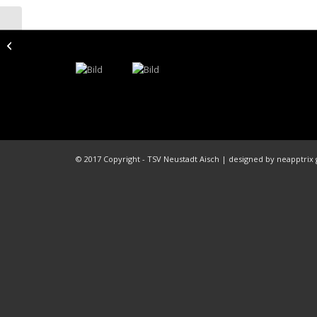
Alles Gute zum
Geburtstag
© 2017 Copyright - TSV Neustadt Aisch | designed by neapptri