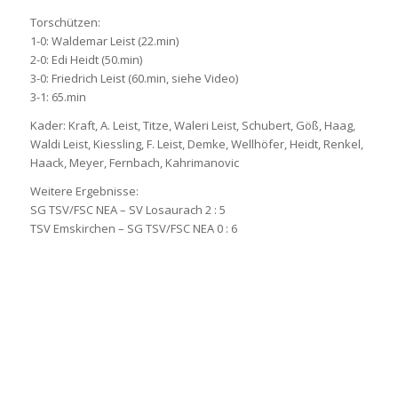
Torschützen:
1-0: Waldemar Leist (22.min)
2-0: Edi Heidt (50.min)
3-0: Friedrich Leist (60.min, siehe Video)
3-1: 65.min
Kader: Kraft, A. Leist, Titze, Waleri Leist, Schubert, Göß, Haag,
Waldi Leist, Kiessling, F. Leist, Demke, Wellhöfer, Heidt, Renkel,
Haack, Meyer, Fernbach, Kahrimanovic
Weitere Ergebnisse:
SG TSV/FSC NEA – SV Losaurach 2 : 5
TSV Emskirchen – SG TSV/FSC NEA 0 : 6